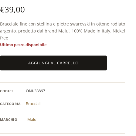
€
39,00
Bracciale fine con stellina e pietre swarovski in ottone rodiato
argento, prodotto dal brand Malu’. 100% Made in Italy. Nickel
free
Ultimo pezzo disponibile
Braccial
AGGIUNGI AL CARRELLO
rigido
stellina
swarovski
in
ONI-33867
CODICE
ottone
rodiato
Bracciali
CATEGORIA
argento
Malu'
Malu'
MARCHIO
quantità