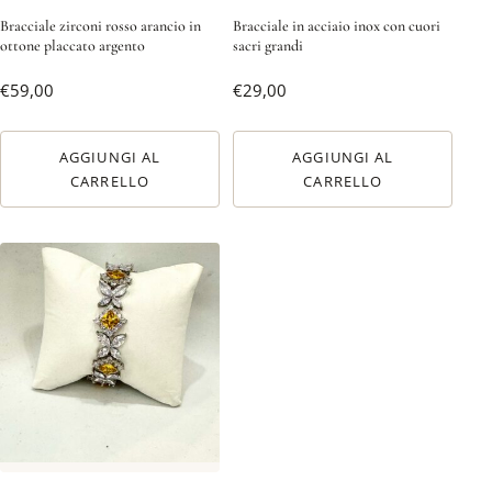
Bracciale zirconi rosso arancio in
Bracciale in acciaio inox con cuori
ottone placcato argento
sacri grandi
€
59,00
€
29,00
AGGIUNGI AL
AGGIUNGI AL
CARRELLO
CARRELLO