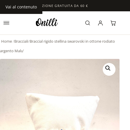
SPEDIZIONE GRATUITA DA 60 €
Vai al contenuto
Home
/
Bracciali
/
Braccial rigido stellina swarovski in ottone rodiato
argento Malu’