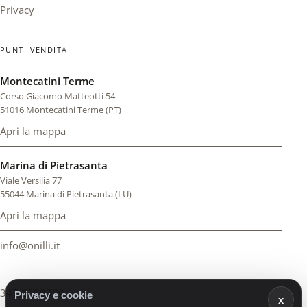
Privacy
PUNTI VENDITA
Montecatini Terme
Corso Giacomo Matteotti 54
51016 Montecatini Terme (PT)
Apri la mappa
di Montecatini Terme (si apre in una scheda nuova)
Marina di Pietrasanta
Viale Versilia 77
55044 Marina di Pietrasanta (LU)
Apri la mappa
di Marina di Pietrasanta (si apre in una scheda nuova)
info@onilli.it
347 2358380
Privacy e cookie
x