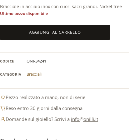
Bracciale in acciaio inox con cuori sacri grandi. Nickel free
Ultimo pezzo disponibile
Bracciale
AGGIUNGI AL CARRELLO
in
acciaio
inox
con
ONI-34241
CODICE
cuori
sacri
Bracciali
CATEGORIA
grandi
quantità
Pezzo realizzato a mano, non di serie
Reso entro 30 giorni dalla consegna
Domande sul gioiello? Scrivi a
info@onilli.it