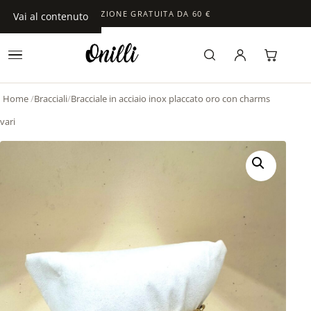
SPEDIZIONE GRATUITA DA 60 €
Vai al contenuto
Home
/
Bracciali
/
Bracciale in acciaio inox placcato oro con charms
vari