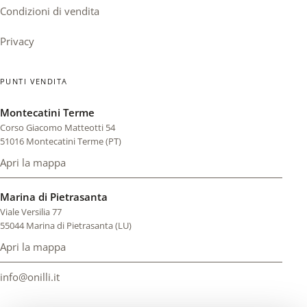
Condizioni di vendita
Privacy
PUNTI VENDITA
Montecatini Terme
Corso Giacomo Matteotti 54
51016 Montecatini Terme (PT)
Apri la mappa
di Montecatini Terme (si apre in una scheda nuova)
Marina di Pietrasanta
Viale Versilia 77
55044 Marina di Pietrasanta (LU)
Apri la mappa
di Marina di Pietrasanta (si apre in una scheda nuova)
info@onilli.it