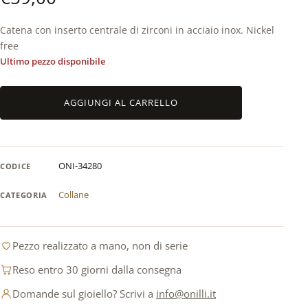
Catena con inserto centrale di zirconi in acciaio inox. Nickel
free
Ultimo pezzo disponibile
Catena
AGGIUNGI AL CARRELLO
con
inserto
centrale
con
ONI-34280
CODICE
zirconi
in
Collane
CATEGORIA
acciaio
inox
quantità
Pezzo realizzato a mano, non di serie
Reso entro 30 giorni dalla consegna
Domande sul gioiello? Scrivi a
info@onilli.it