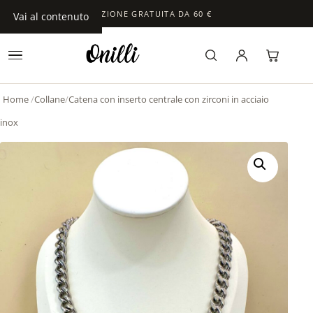
SPEDIZIONE GRATUITA DA 60 €
Vai al contenuto
Home
/
Collane
/
Catena con inserto centrale con zirconi in acciaio
inox