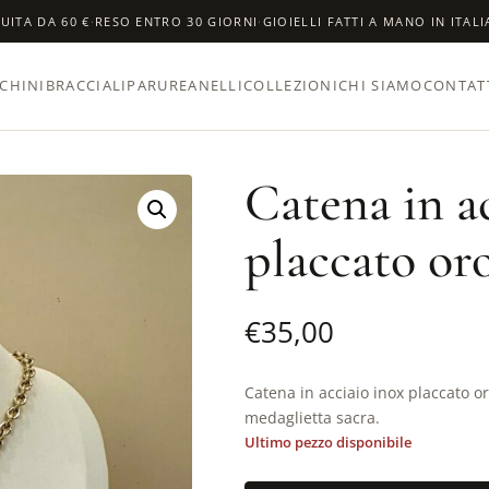
UITA DA 60 €
·
RESO ENTRO 30 GIORNI
·
GIOIELLI FATTI A MANO IN ITALI
CHINI
BRACCIALI
PARURE
ANELLI
COLLEZIONI
CHI SIAMO
CONTAT
Catena in a
placcato or
€
35,00
Catena in acciaio inox placcato o
medaglietta sacra.
Ultimo pezzo disponibile