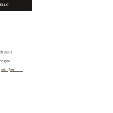
RELLO
di serie
nsegna
a
info@onilli.it