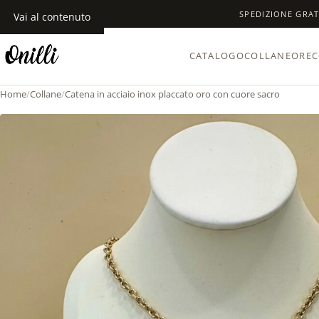
SPEDIZIONE GRAT
Vai al contenuto
CATALOGO
COLLANE
OREC
Home
/
Collane
/
Catena in acciaio inox placcato oro con cuore sacro