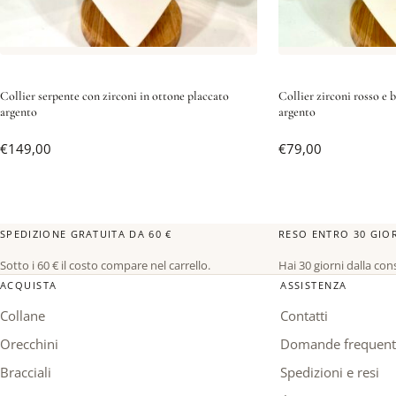
Collier serpente con zirconi in ottone placcato
Collier zirconi rosso e 
argento
argento
€
149,00
€
79,00
SPEDIZIONE GRATUITA DA 60 €
RESO ENTRO 30 GIO
Sotto i 60 € il costo compare nel carrello.
Hai 30 giorni dalla co
ACQUISTA
ASSISTENZA
Collane
Contatti
Orecchini
Domande frequent
Bracciali
Spedizioni e resi