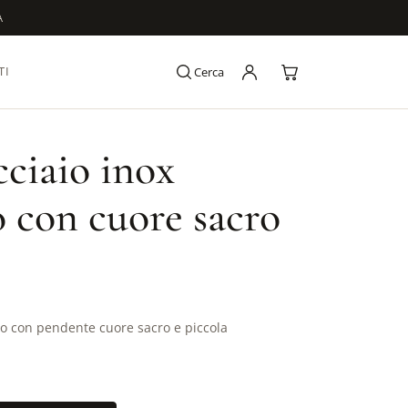
A
TI
Cerca
cciaio inox
o con cuore sacro
ro con pendente cuore sacro e piccola