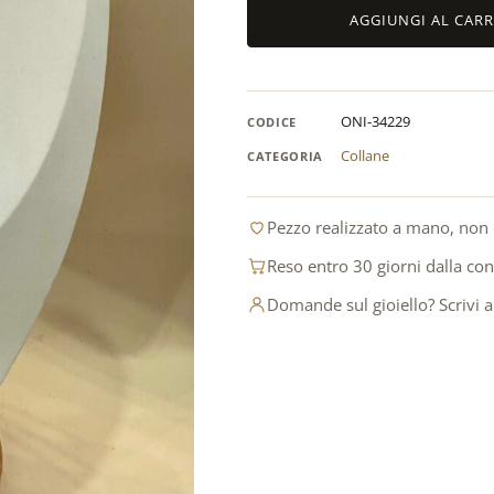
Catena
AGGIUNGI AL CAR
in
acciaio
inox
placcato
ONI-34229
CODICE
oro
con
Collane
CATEGORIA
cuore
sacro
Pezzo realizzato a mano, non 
quantità
Reso entro 30 giorni dalla co
Domande sul gioiello? Scrivi 