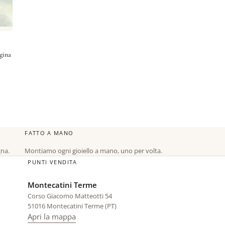
gina
FATTO A MANO
gna.
Montiamo ogni gioiello a mano, uno per volta.
PUNTI VENDITA
Montecatini Terme
Corso Giacomo Matteotti 54
51016 Montecatini Terme (PT)
di Montecatini Terme (si apre in una sched
Apri la mappa