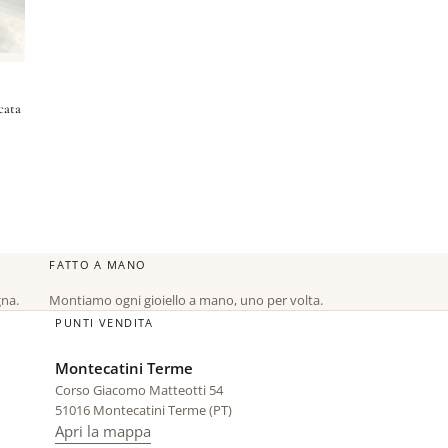
cata
FATTO A MANO
gna.
Montiamo ogni gioiello a mano, uno per volta.
PUNTI VENDITA
Montecatini Terme
Corso Giacomo Matteotti 54
51016 Montecatini Terme (PT)
di Montecatini Terme (si apre in una sched
Apri la mappa