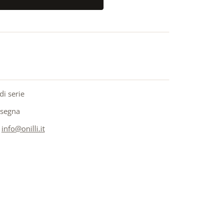
di serie
nsegna
a
info@onilli.it