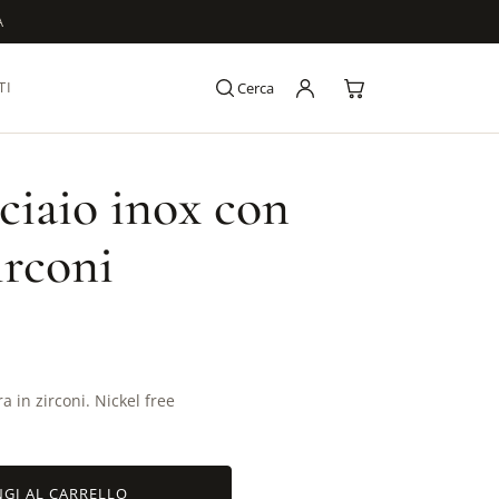
A
TI
Cerca
ciaio inox con
irconi
a in zirconi. Nickel free
GI AL CARRELLO