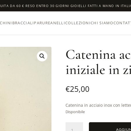
UITA DA 60 €
·
RESO ENTRO 30 GIORNI
·
GIOIELLI FATTI A MANO IN ITALI
CHINI
BRACCIALI
PARURE
ANELLI
COLLEZIONI
CHI SIAMO
CONTAT
Catenina ac
iniziale in z
€
25,00
Catenina in acciaio inox con letter
Disponibile
Catenina
AGGIUN