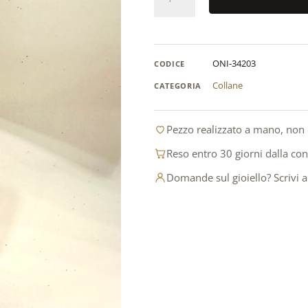
acciaio
inox
con
iniziale
ONI-34203
CODICE
in
zirconi
Collane
CATEGORIA
quantità
Pezzo realizzato a mano, non 
Reso entro 30 giorni dalla co
Domande sul gioiello? Scrivi 