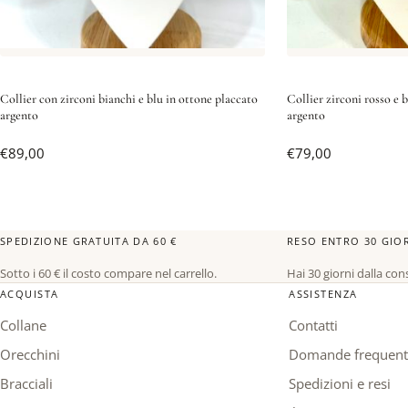
Collier con zirconi bianchi e blu in ottone placcato
Collier zirconi rosso e 
argento
argento
€
89,00
€
79,00
SPEDIZIONE GRATUITA DA 60 €
RESO ENTRO 30 GIO
Sotto i 60 € il costo compare nel carrello.
Hai 30 giorni dalla co
ACQUISTA
ASSISTENZA
Collane
Contatti
Orecchini
Domande frequent
Bracciali
Spedizioni e resi