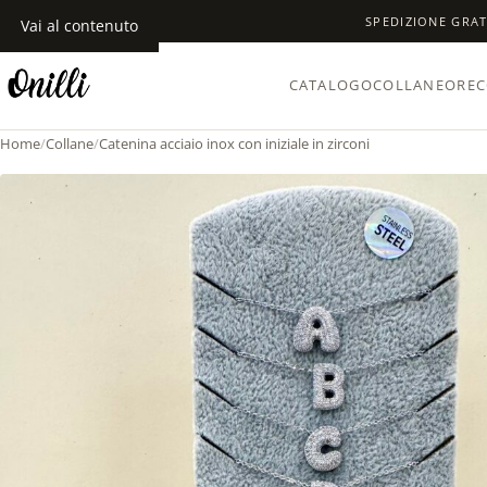
SPEDIZIONE GRAT
Vai al contenuto
CATALOGO
COLLANE
OREC
Home
/
Collane
/
Catenina acciaio inox con iniziale in zirconi