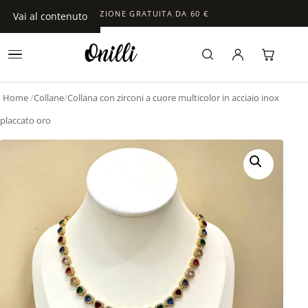
SPEDIZIONE GRATUITA DA 60 €
Vai al contenuto
Home
/
Collane
/
Collana con zirconi a cuore multicolor in acciaio inox
placcato oro