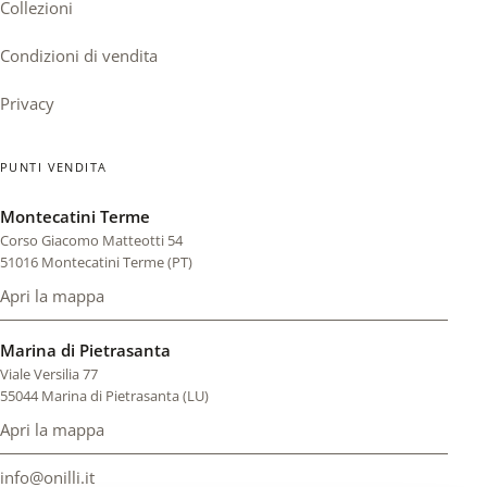
Collezioni
Condizioni di vendita
Privacy
PUNTI VENDITA
Montecatini Terme
Corso Giacomo Matteotti 54
51016 Montecatini Terme (PT)
Apri la mappa
di Montecatini Terme (si apre in una scheda nuova)
Marina di Pietrasanta
Viale Versilia 77
55044 Marina di Pietrasanta (LU)
Apri la mappa
di Marina di Pietrasanta (si apre in una scheda nuova)
info@onilli.it