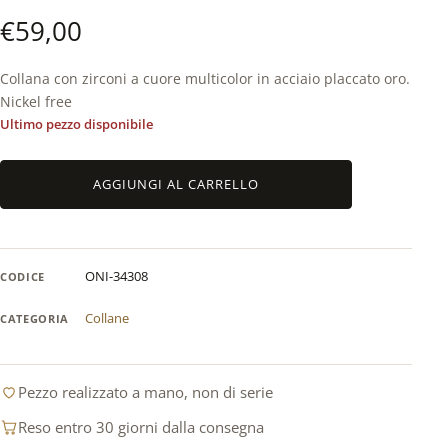
€
59,00
Collana con zirconi a cuore multicolor in acciaio placcato oro.
Nickel free
Ultimo pezzo disponibile
Collana
AGGIUNGI AL CARRELLO
con
zirconi
a
cuore
ONI-34308
CODICE
multicolor
in
Collane
CATEGORIA
acciaio
inox
placcato
Pezzo realizzato a mano, non di serie
oro
quantità
Reso entro 30 giorni dalla consegna