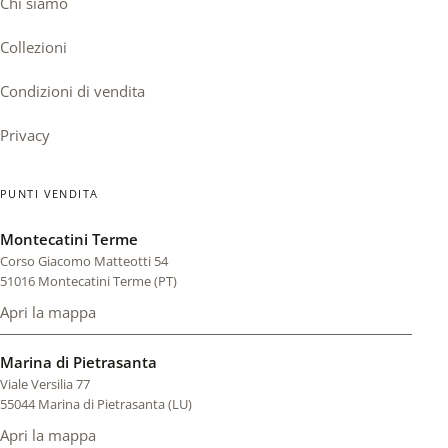
Chi siamo
Collezioni
Condizioni di vendita
Privacy
PUNTI VENDITA
Montecatini Terme
Corso Giacomo Matteotti 54
51016 Montecatini Terme (PT)
Apri la mappa
di Montecatini Terme (si apre in una scheda nuova)
Marina di Pietrasanta
Viale Versilia 77
55044 Marina di Pietrasanta (LU)
Apri la mappa
di Marina di Pietrasanta (si apre in una scheda nuova)