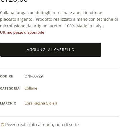
Collana lunga con dettagli in resina e anelli in ottone
placcato argento . Prodotto realizzato a mano con tecniche di
microfusione da artigiani aretini. 100% Made in Italy.
Ultimo pezzo disponibile
Collana
AGGIUNGI AL CARRELLO
lunga
anelli
resina
placcata
ONI-33729
CODICE
argento
Cora
Collane
CATEGORIA
Regina
quantità
Cora Regina Gioielli
MARCHIO
Pezzo realizzato a mano, non di serie