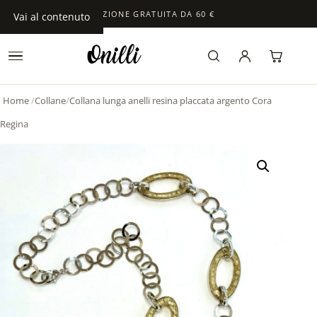
SPEDIZIONE GRATUITA DA 60 €
Vai al contenuto
Home
/
Collane
/
Collana lunga anelli resina placcata argento Cora
Regina