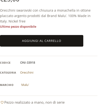
Orecchini swarovski con chiusura a monachella in ottone
placcato argento prodotti dal Brand Malu’. 100% Made in
Italy. Nickel free
Ultimo pezzo disponibile
Orecchini
AGGIUNGI AL CARRELLO
swarovski
bianco
in
ottone
ONI-33918
CODICE
placcato
argento
Orecchini
CATEGORIA
Malu'
quantità
Malu'
MARCHIO
Pezzo realizzato a mano, non di serie