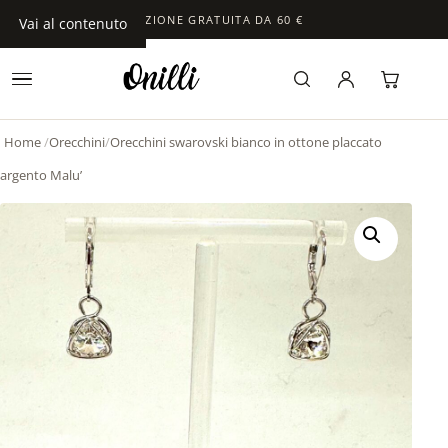
SPEDIZIONE GRATUITA DA 60 €
Vai al contenuto
Home
/
Orecchini
/
Orecchini swarovski bianco in ottone placcato
argento Malu’