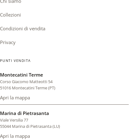
Chi siamo
Collezioni
Condizioni di vendita
Privacy
PUNTI VENDITA
Montecatini Terme
Corso Giacomo Matteotti 54
51016 Montecatini Terme (PT)
Apri la mappa
di Montecatini Terme (si apre in una scheda nuova)
Marina di Pietrasanta
Viale Versilia 77
55044 Marina di Pietrasanta (LU)
Apri la mappa
di Marina di Pietrasanta (si apre in una scheda nuova)