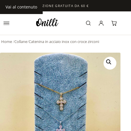
SPEDIZIONE GRATUITA DA 60 €
Vai al contenuto
Home
/
Collane
/
Catenina in acciaio inox con croce zirconi