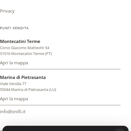
Privacy
PUNTI VENDITA
Montecatini Terme
Corso Giacomo Matteotti 54
51016 Montecatini Terme (PT)
Apri la mappa
di Montecatini Terme (si apre in una scheda nuova)
Marina di Pietrasanta
Viale Versilia 77
55044 Marina di Pietrasanta (LU)
Apri la mappa
di Marina di Pietrasanta (si apre in una scheda nuova)
info@onilli.it