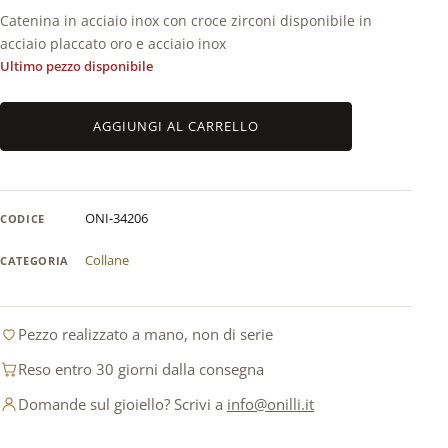
Catenina in acciaio inox con croce zirconi disponibile in
acciaio placcato oro e acciaio inox
Ultimo pezzo disponibile
Catenina
AGGIUNGI AL CARRELLO
in
acciaio
inox
con
ONI-34206
CODICE
croce
zirconi
Collane
CATEGORIA
quantità
Pezzo realizzato a mano, non di serie
Reso entro 30 giorni dalla consegna
Domande sul gioiello? Scrivi a
info@onilli.it